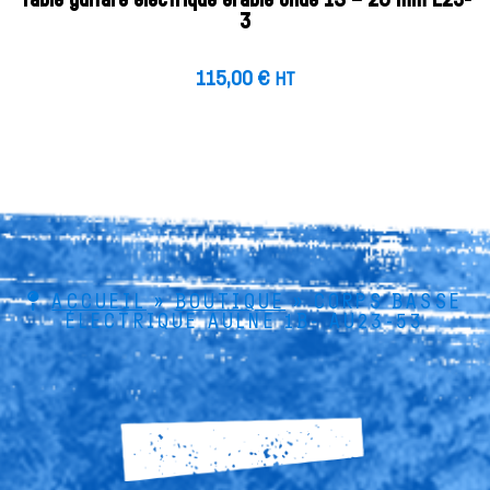
Table guitare électrique érable ondé 1S – 20 mm E23-
3
115,00
€
HT
ACCUEIL
»
BOUTIQUE
»
CORPS BASSE
ÉLECTRIQUE AULNE 1B- AU23-53