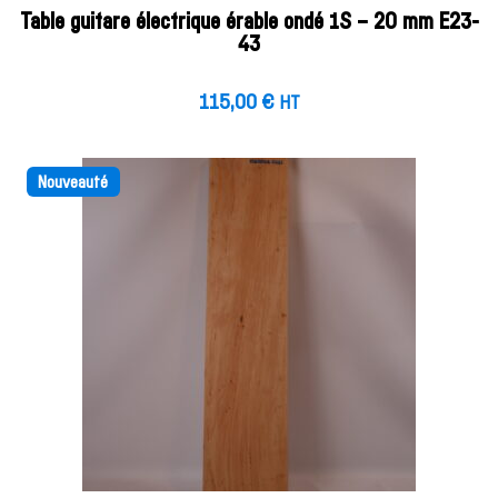
Table guitare électrique érable ondé 1S – 20 mm E23-
43
115,00
€
HT
Nouveauté