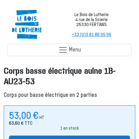
Le Bois de Lutherie
4 rue de la Scierie
25330 FERTANS
+33 (0)3 81 86 55 55
Menu
Corps basse électrique aulne 1B-
AU23-53
Corps pour basse électrique en 2 parties
53,00
€
HT
63,60
€
TTC
1 en stock