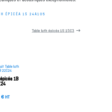
TH ÉPICÉA 1S 24A105
Table luth épicéa 1S 23C3
 épicéa 1B
I24
0
€
HT