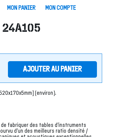
MON PANIER
MON COMPTE
1S 24A105
AJOUTER AU PANIER
x[520x170x5mm] (environ).
it de fabriquer des tables d’instruments
pourvu d’un des meilleurs ratio densité /
mécaniques et acoustiques exceptionnelles.