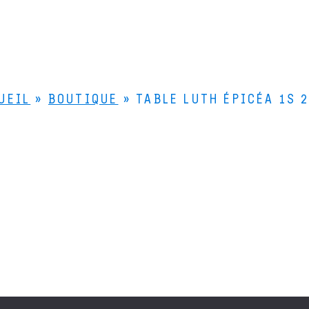
UEIL
»
BOUTIQUE
»
TABLE LUTH ÉPICÉA 1S 
Le Bois de Lutherie
Le
4 rue de la Scierie
Le
25330 FERTANS
Qu
Comment venir ?
+33 (0)3 81 86 55 55
Nous contacter
compagne les luthiers professionnels et amateurs dans la fabrication
Français