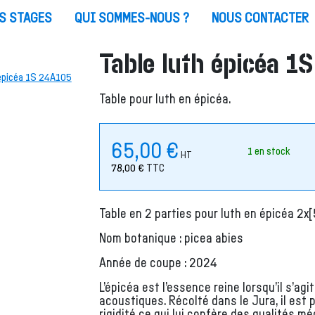
S STAGES
QUI SOMMES-NOUS ?
NOUS CONTACTER
Table luth épicéa 
Table pour luth en épicéa.
65,00
€
1 en stock
HT
78,00
€
TTC
Table en 2 parties pour luth en épicéa 2
Nom botanique : picea abies
Année de coupe : 2024
L’épicéa est l’essence reine lorsqu’il s’ag
acoustiques. Récolté dans le Jura, il est 
rigidité ce qui lui confère des qualités 