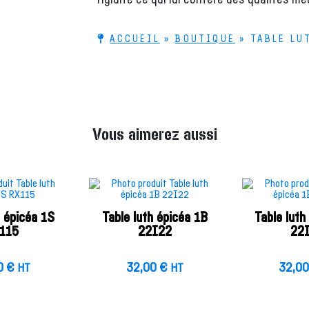
ACCUEIL
»
BOUTIQUE
»
TABLE LU
Vous aimerez aussi
h épicéa 1S
Table luth épicéa 1B
Table luth
115
22I22
22
0
€
32,00
€
32,0
HT
HT